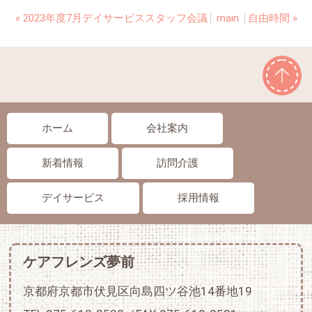
«
2023年度7月デイサービススタッフ会議
main
自由時間
»
ホーム
会社案内
新着情報
訪問介護
デイサービス
採用情報
ケアフレンズ夢前
京都府京都市伏見区向島四ツ谷池14番地19